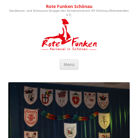
Rote Funken Schönau
Gardetanz- und Schautanz-Gruppe des Karnevalsverein KV Schönau-Altenwenden
e.V.
Zum Inhalt springen
Menü