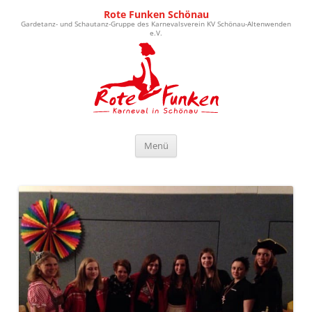
Rote Funken Schönau
Gardetanz- und Schautanz-Gruppe des Karnevalsverein KV Schönau-Altenwenden
e.V.
Zum Inhalt springen
Menü