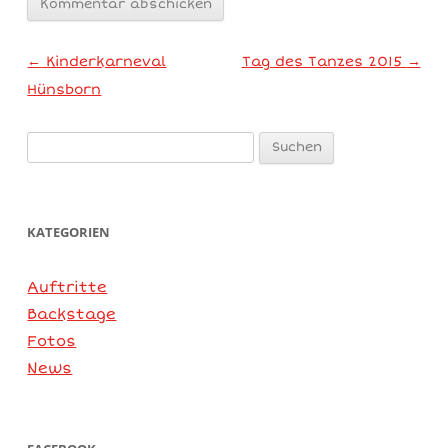
Artikel-Navigation
←
Kinderkarneval
Tag des Tanzes 2015
→
Hünsborn
Mit
Suchen
dem
nach:
Laden
des
KATEGORIEN
Beitra
gs
Auftritte
akzept
Backstage
ieren
Fotos
Sie die
News
Datens
chutze
rklärun