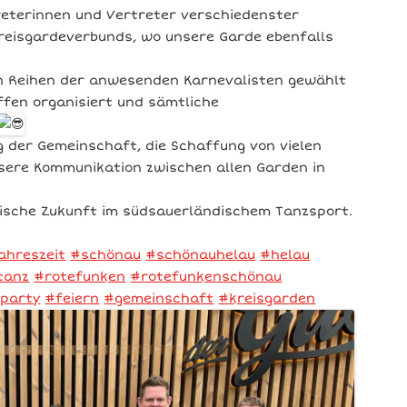
reterinnen und Vertreter verschiedenster
Kreisgardeverbunds, wo unsere Garde ebenfalls
en Reihen der anwesenden Karnevalisten gewählt
ffen organisiert und sämtliche
g der Gemeinschaft, die Schaffung von vielen
essere Kommunikation zwischen allen Garden in
tische Zukunft im südsauerländischem Tanzsport.
ahreszeit
#schönau
#schönauhelau
#helau
tanz
#rotefunken
#rotefunkenschönau
party
#feiern
#gemeinschaft
#kreisgarden