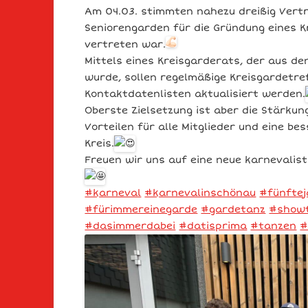
Am 04.03. stimmten nahezu dreißig Vert
Seniorengarden für die Gründung eines 
vertreten war.
Mittels eines Kreisgarderats, der aus d
wurde, sollen regelmäßige Kreisgardetre
Kontaktdatenlisten aktualisiert werden.
Oberste Zielsetzung ist aber die Stärkun
Vorteilen für alle Mitglieder und eine b
Kreis.
Freuen wir uns auf eine neue karnevalis
#karneval
#karnevalinschönau
#fünftej
#fürimmereinegarde
#gardetanz
#show
#dasimmerdabei
#datisprima
#tanzen
#