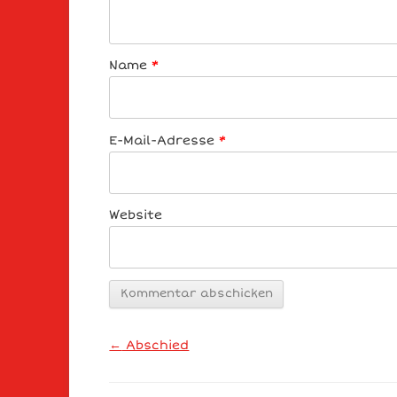
Name
*
E-Mail-Adresse
*
Website
Artikel-Navigation
←
Abschied