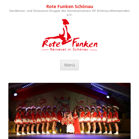
Rote Funken Schönau
Gardetanz- und Schautanz-Gruppe des Karnevalsverein KV Schönau-Altenwenden
e.V.
Zum Inhalt springen
Menü