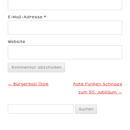
E-Mail-Adresse
*
Website
Artikel-Navigation
←
Bürgerball Olpe
Rote Funken Schnaps
zum 50. Jubiläum
→
Suchen
nach: