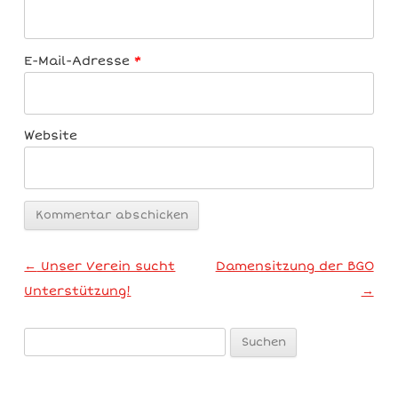
E-Mail-Adresse
*
Website
Artikel-Navigation
←
Unser Verein sucht
Damensitzung der BGO
Unterstützung!
→
Suchen
nach: